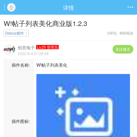
详情


W!帖子列表美化商业版1.2.3
Discuz插件
0评论 866阅读

创意电子
Lv.25 管理员
关注楼主
2022-8-4 21:28:36
插件名称:
W!帖子列表美化
插件图标: