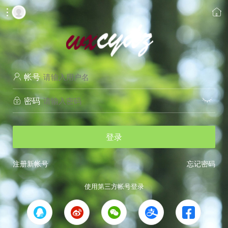


帐号

密码


登录
注册新帐号
忘记密码
使用第三方帐号登录