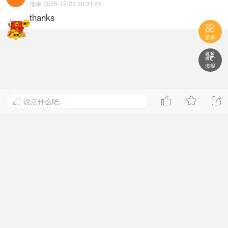
mfmmm
Lv.1 潜水
地板 2025-12-23 20:31:46
thanks

菜单

海报



说点什么吧...
