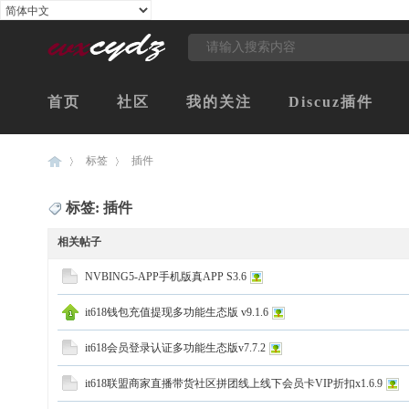
首页
社区
我的关注
Discuz插件
标签
插件
标签: 插件
创
›
›
相关帖子
NVBING5-APP手机版真APP S3.6
it618钱包充值提现多功能生态版 v9.1.6
it618会员登录认证多功能生态版v7.7.2
it618联盟商家直播带货社区拼团线上线下会员卡VIP折扣x1.6.9