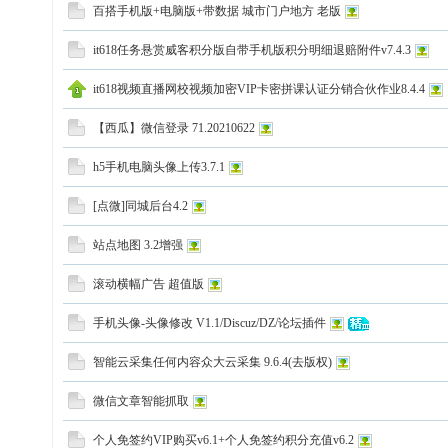
百搭手机版+电脑版+带数据 城市门户地方 老版
意
it618任务悬赏威客积分版自带手机版积分明细退赔附件v7.4.3
it618视频直播网校视频加密VIP卡密拼课认证分销合伙作业8.4.4
【西瓜】微信登录 71.20210622
h5手机电脑头像上传3.7.1
[点微]同城后台4.2
电
站点地图 3.2增强
滚动横幅广告 超值版
手机头像-头像修改 V1.1/Discuz/DZ/论坛插件
智能云采集任何内容众大云采集 9.6.4(去版权)
微信文章智能抓取
子
个人免签约VIP购买v6.1+个人免签约积分充值v6.2