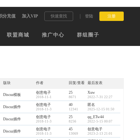
积分充值
加入VIP
快速查找
登陆
注册
联盟商城
推广中心
群组圈子
版块
作者
回复/查看
最后发表
创意电子
25
Xuw
Discuz模板
2018-11-1
8671
2022-7-31 22:27
创意电子
40
匿名
Discuz插件
2018-11-3
12341
2025-12-15 01:50
创意电子
25
qq_ETw44
Discuz插件
2018-11-3
8256
2022-5-15 00:07
创意电子
45
创意电子
Discuz插件
2018-11-3
13069
2023-2-13 21:01