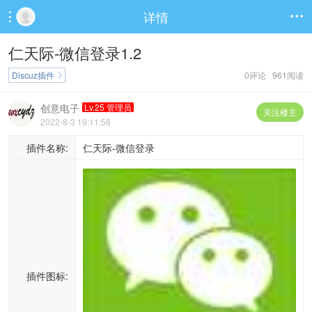
详情


仁天际-微信登录1.2
Discuz插件
0评论 961阅读

创意电子
Lv.25 管理员
关注楼主
2022-8-3 19:11:58
插件名称:
仁天际-微信登录
插件图标: