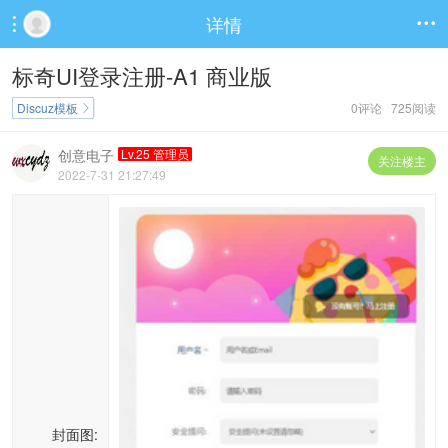
详情


标奇UI登录注册-A1 商业版
Discuz模板
0评论 725阅读

创意电子
Lv.25 管理员
关注楼主
2022-7-31 21:27:49
封面图: