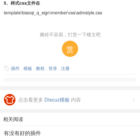
5
、样式css文件在
template\biaoqi_q_sign\member\css\admstyle.css
搬砖不容易，打赏一下楼主吧
赏
插件
,
模板
,
教程
,
登录
,
注册

点击看更多
Discuz模板
内容

相关阅读
有没有好的插件