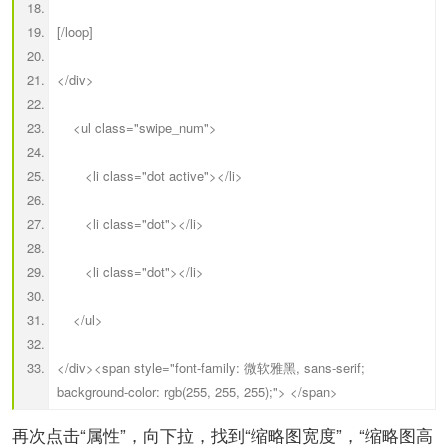
[/loop]
</div>
<ul class="swipe_num">
<li class="dot active"></li>
<li class="dot"></li>
<li class="dot"></li>
</ul>
</div><span style="font-family: 微软雅黑, sans-serif;
background-color: rgb(255, 255, 255);"> </span>
再次点击“属性”，向下拉，找到“缩略图宽度”，“缩略图高