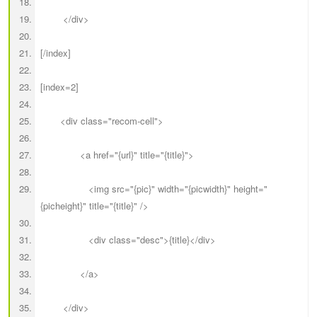
</div>
[/index]
[index=2]
<div class="recom-cell">
<a href="{url}" title="{title}">
<img src="{pic}" width="{picwidth}" height="
{picheight}" title="{title}" />
<div class="desc">{title}</div>
</a>
</div>