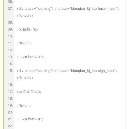
<div class="iconimg"><i class="biaoqicn_kj_ico forum_icon">
</i></div>
<p>版块</p>
</a></li>
<li><a href="#">
<div class="iconimg"><i class="biaoqicn_kj_ico sign_icon">
</i></div>
<p>自定义</p>
</a></li>
<li><a href="#">