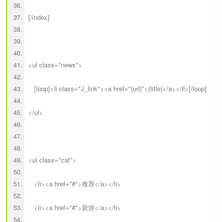
[/index]
<ul class="news">
[loop]<li class="J_link"><a href="{url}">{title}</a></li>[/loop]
</ul>
<ul class="cat">
<li><a href="#">推荐</a></li>
<li><a href="#">新游</a></li>