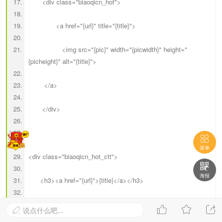
<div class="biaoqicn_hot">
<a href="{url}" title="{title}">
<img src="{pic}" width="{picwidth}" height="
{picheight}" alt="{title}">
</a>
</div>

菜单
<div class="biaoqicn_hot_ctt">

海报
<h3><a href="{url}">{title}</a></h3>
<div class="mob-author">



说点什么吧...
