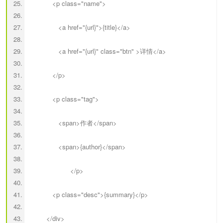
<p class="name">
<a href="{url}">{title}</a>
<a href="{url}" class="btn" >详情</a>
</p>
<p class="tag">
<span>作者</span>
<span>{author}</span>
</p>
<p class="desc">{summary}</p>
</div>