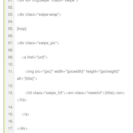
<div class="swipe-wrap">
[loop]
<div class="swipe_pic">
<a href="{url}">
<img src="{pic}" width="{picwidth}" height="{picheight}"
alt="{title}">
<h3 class="swipe_h3"><em class="newstxt">{title}</em>
</h3>
</a>
</div>