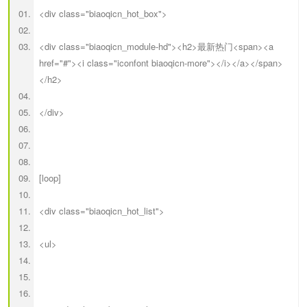
<div class="biaoqicn_hot_box">
<div class="biaoqicn_module-hd"><h2>最新热门<span><a
href="#"><i class="iconfont biaoqicn-more"></i></a></span>
</h2>
</div>
[loop]
<div class="biaoqicn_hot_list">
<ul>