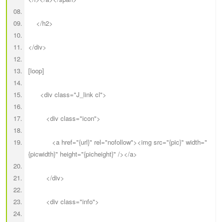
</h2>
</div>
[loop]
<div class="J_link cl">
<div class="icon">
<a href="{url}" rel="nofollow"><img src="{pic}" width="
{picwidth}" height="{picheight}" /></a>
</div>
<div class="info">