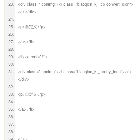
<div class="iconimg"><i class="biaoqicn_kj_ico convert_icon">
</i></div>
<p>自定义</p>
</a></li>
<li><a href="#">
<div class="iconimg"><i class="biaoqicn_kj_ico try_icon"></i>
</div>
<p>自定义</p>
</a></li>
</ul>