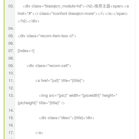
<div class="biaoqicn_module-hd"><h2>推荐主题<span><a
href="#"><i class="iconfont biaoqicn-more"></i></a></span>
</h2></div>
<div class="recom-item-box cl">
[index=1]
<div class="recom-cell">
<a href="{url}" title="{title}">
<img src="{pic}" width="{picwidth}" height="
{picheight}" title="{title}" />
<div class="desc">{title}</div>
</a>