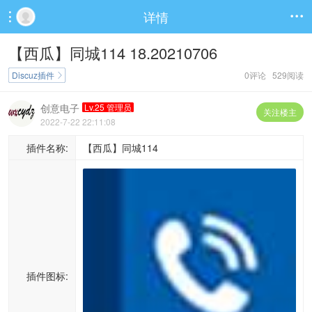
详情


【西瓜】同城114 18.20210706
Discuz插件
0评论 529阅读

创意电子
Lv.25 管理员
关注楼主
2022-7-22 22:11:08
插件名称:
【西瓜】同城114
插件图标: