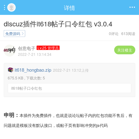
详情


discuz插件it618帖子口令红包 v3.0.4
免费源码
0评论 613阅读

创意电子
Lv.25 管理员
关注楼主
2022-7-21 13:14:34
it618_hongbao.zip
2022-7-21 13:12上传
675.5 KB , 下载次数: 5
it618帖子口令红包
申明：
本插件为免费插件，也就是说论坛帖子内的红包功能不售后，有
问题就是模板没有默认接口，或帖子页有影响冲突的js代码