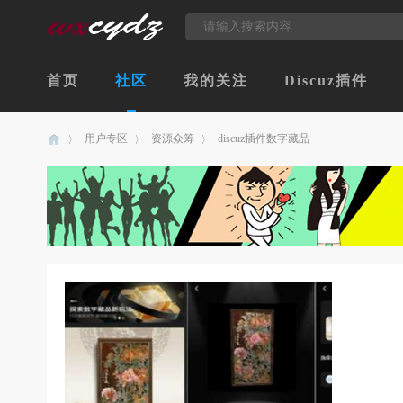
首页
社区
我的关注
Discuz插件
用户专区
资源众筹
discuz插件数字藏品
创
›
›
›
意