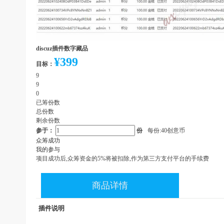
discuz插件数字藏品
¥399
目标：
9
9
0
已筹份数
总份数
剩余份数
参于：
份
每份:40创意币
众筹成功
我的参与
项目成功后,众筹资金的5%将被扣除,作为第三方支付平台的手续费
商品详情
插件说明