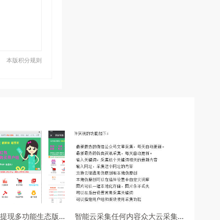
本版积分规则
it618钱包充值提现多功能生态版 v9.1.6
智能云采集任何内容众大云采集 9.6.4(去版