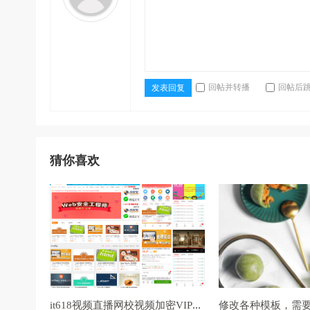
回帖并转播
回帖后
发表回复
猜你喜欢
it618视频直播网校视频加密VIP卡密拼课认证