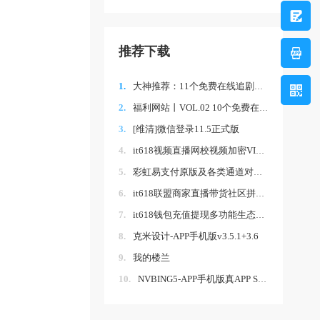
推荐下载
1.
大神推荐：11个免费在线追剧网站~
2.
福利网站丨VOL.02 10个免费在线观看影视网
3.
[维清]微信登录11.5正式版
4.
it618视频直播网校视频加密VIP卡密拼课认证
5.
彩虹易支付原版及各类通道对接插件,小程序
6.
it618联盟商家直播带货社区拼团线上线下会
7.
it618钱包充值提现多功能生态版 v9.1.6
8.
克米设计-APP手机版v3.5.1+3.6
9.
我的楼兰
10.
NVBING5-APP手机版真APP S3.6