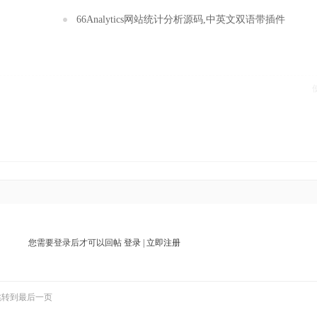
66Analytics网站统计分析源码,中英文双语带插件
您需要登录后才可以回帖
登录
|
立即注册
跳转到最后一页