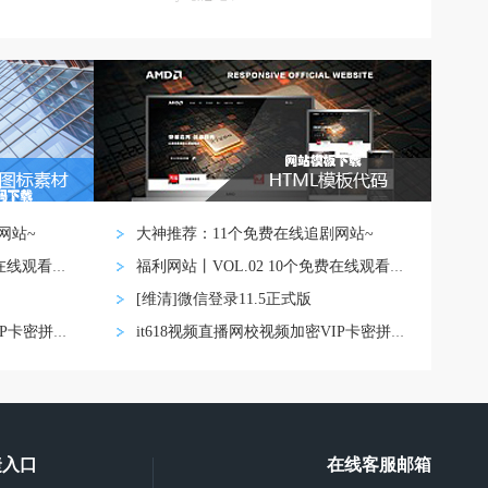
网站~
大神推荐：11个免费在线追剧网站~
福利网站丨VOL.02 10个免费在线观看影视网
福利网站丨VOL.02 10个免费在线观看影视网
[维清]微信登录11.5正式版
it618视频直播网校视频加密VIP卡密拼课认证
it618视频直播网校视频加密VIP卡密拼课认证
捷入口
在线客服邮箱