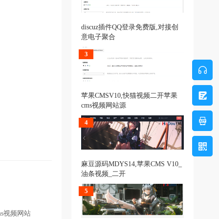
discuz插件QQ登录免费版,对接创
意电子聚合
3
苹果CMSV10,快猫视频二开苹果
cms视频网站源
4
麻豆源码MDYS14,苹果CMS V10_
油条视频_二开
5
ms视频网站