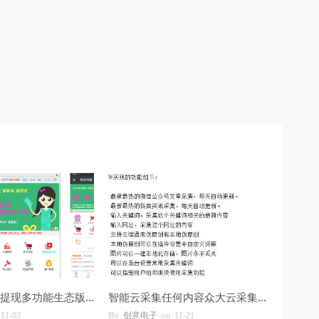
it618钱包充值提现多功能生态版 v9.1.6
智能云采集任何内容众大云采集 9.6.4(去版
By
on
11-03
创意电子
11-21