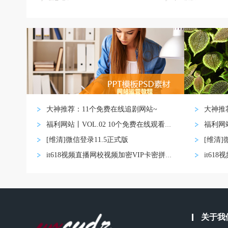
大神推荐：11个免费在线追剧网站~
大神推
福利网站丨VOL.02 10个免费在线观看影视网
[维清]微信登录11.5正式版
[维清]
it618视频直播网校视频加密VIP卡密拼课认证
关于我