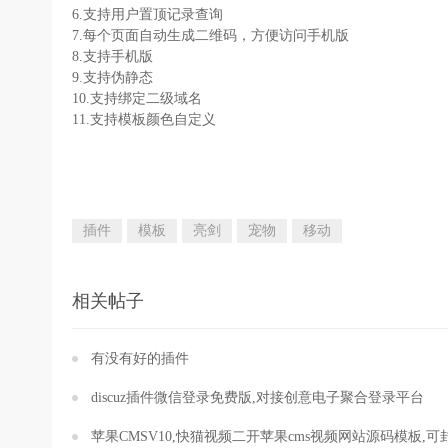
6.支持用户置顶记录查询
7.每个页面自动生成二维码，方便访问手机版
8.支持手机版
9.支持伪静态
10.支持绑定二级域名
11.支持模板颜色自定义
插件
模板
亮剑
宠物
移动
相关帖子
有没有好的插件
discuz插件微信登录免费版,对接创意电子聚合登录平台
苹果CMSV10,快猫视频二开苹果cms视频网站源码模板,可封