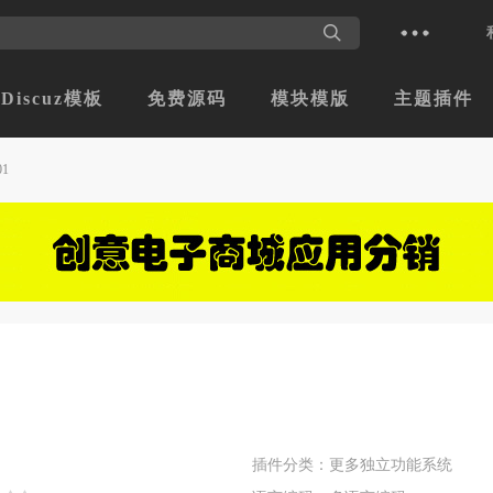
Discuz模板
免费源码
模块模版
主题插件
1
插件分类：
更多独立功能系统