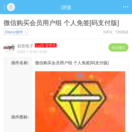
详情


微信购买会员用户组 个人免签[码支付版]
Discuz插件
0评论 726阅读

创意电子
Lv.25 管理员
关注楼主
2022-7-9 03:13:08
插件名称:
微信购买会员用户组 个人免签[码支付版]
插件图标: