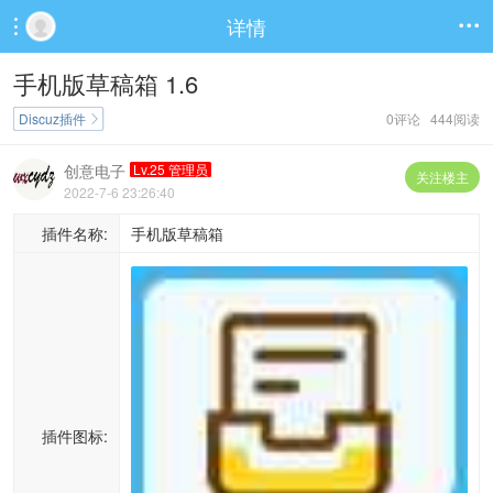
详情


手机版草稿箱 1.6
Discuz插件
0评论 444阅读

创意电子
Lv.25 管理员
关注楼主
2022-7-6 23:26:40
插件名称:
手机版草稿箱
插件图标: