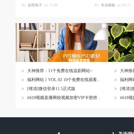
By
on
By
on
创意电子
11-04
专业模板
04-17
大神推荐：11个免费在线追剧网站~
大神推
福利网站丨VOL.02 10个免费在线观看影视网
[维清]微信登录11.5正式版
[维清]
it618视频直播网校视频加密VIP卡密拼课认证