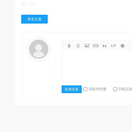
回复
发布主题
回帖并转播
回帖后
发表回复