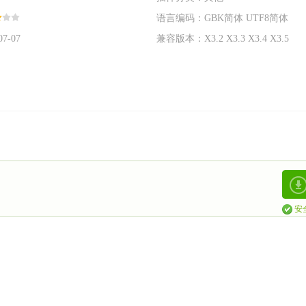
语言编码：GBK简体 UTF8简体
7-07
兼容版本：X3.2 X3.3 X3.4 X3.5
安