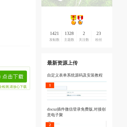
1421
1328
2
23
发帖数
主题数
关注数
粉丝
最新资源上传
自定义表单系统源码及安装教程
1
全检测,请放心下载
discuz插件微信登录免费版,对接创
意电子聚
2