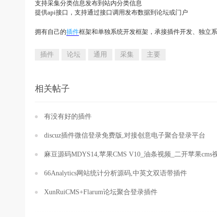
支持采集分类信息发布到站内分类信息
提供api接口，支持通过接口调用发布数据到论坛或门户
拥有自己的
插件
框架和单独系统开发框架，承接插件开发、独立
插件
论坛
通用
采集
主要
相关帖子
有没有好的插件
discuz插件微信登录免费版,对接创意电子聚合登录平台
麻豆源码MDYS14,苹果CMS V10_油条视频_二开苹果cm
66Analytics网站统计分析源码,中英文双语带插件
XunRuiCMS+Flarum论坛聚合登录插件