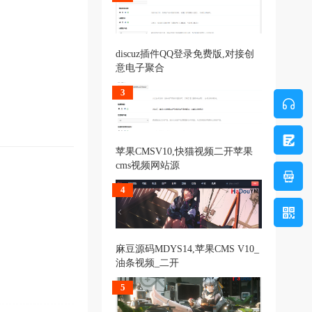
discuz插件QQ登录免费版,对接创
意电子聚合
3
苹果CMSV10,快猫视频二开苹果
cms视频网站源
4
麻豆源码MDYS14,苹果CMS V10_
油条视频_二开
5