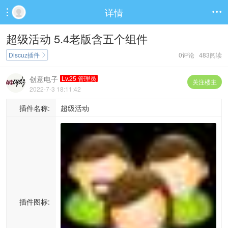
详情


超级活动 5.4老版含五个组件
Discuz插件
0评论 483阅读

创意电子
Lv.25 管理员
关注楼主
2022-7-3 18:11:42
插件名称:
超级活动
插件图标: