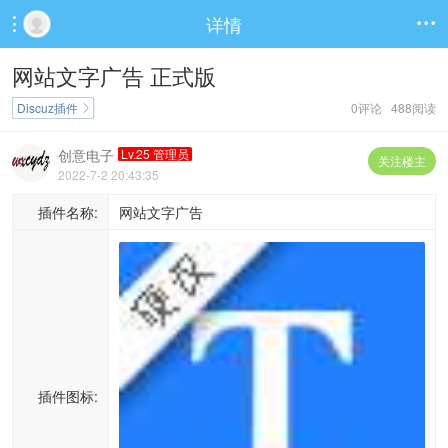
详情


网站文字广告 正式版
Discuz插件
0评论 488阅读

创意电子
Lv.25 管理员
关注楼主
2022-7-2 20:43:35
插件名称:
网站文字广告
插件图标: