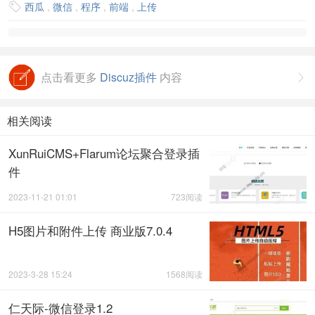
西瓜
,
微信
,
程序
,
前端
,
上传

点击看更多
Discuz插件
内容

相关阅读
XunRuiCMS+Flarum论坛聚合登录插
件
2023-11-21 01:01
723阅读
H5图片和附件上传 商业版7.0.4
2023-3-28 15:24
1568阅读
仁天际-微信登录1.2