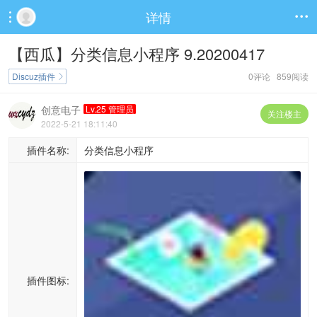
详情


【西瓜】分类信息小程序 9.20200417
Discuz插件
0评论 859阅读

创意电子
Lv.25 管理员
关注楼主
2022-5-21 18:11:40
插件名称:
分类信息小程序
插件图标: