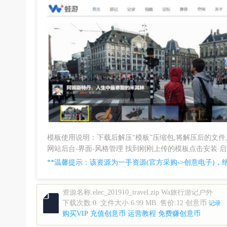
意
电
模板使用说明：下载后解压“模板”压缩包,将解压后的文件上传到网
网站后台-界面-风格管理 找到刚刚上传的模板点击安装 
**温馨提示：该资源为一手资源(官方采购->创意电子)，
资源名称:
elec_201910_travel.zip Wa旅行游记户外
下载次数:
0
文件大小:
6.99 MB
售价:
12 创意币
记录
子
购买VIP
充值创意币
运营教程
免费赚创意币