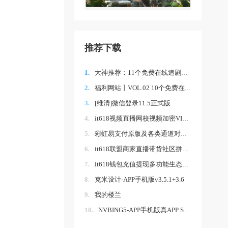
推荐下载
1.
大神推荐：11个免费在线追剧网站~
2.
福利网站丨VOL.02 10个免费在线观看影视网
3.
[维清]微信登录11.5正式版
4.
it618视频直播网校视频加密VIP卡密拼课认证
5.
彩虹易支付原版及各类通道对接插件,小程序
6.
it618联盟商家直播带货社区拼团线上线下会
7.
it618钱包充值提现多功能生态版 v9.1.6
8.
克米设计-APP手机版v3.5.1+3.6
9.
我的楼兰
10.
NVBING5-APP手机版真APP S3.6