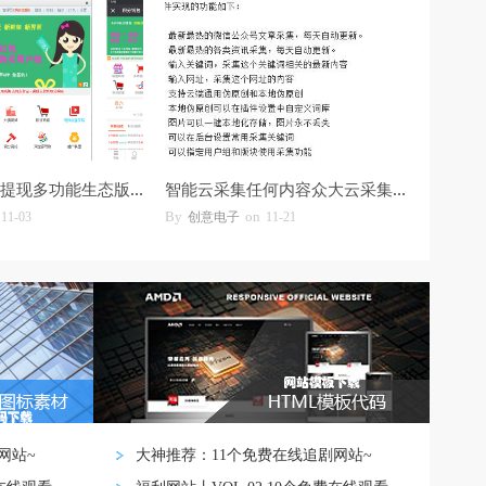
it618钱包充值提现多功能生态版 v9.1.6
智能云采集任何内容众大云采集 9.6.4(去版
By
on
11-03
创意电子
11-21
网站~
大神推荐：11个免费在线追剧网站~