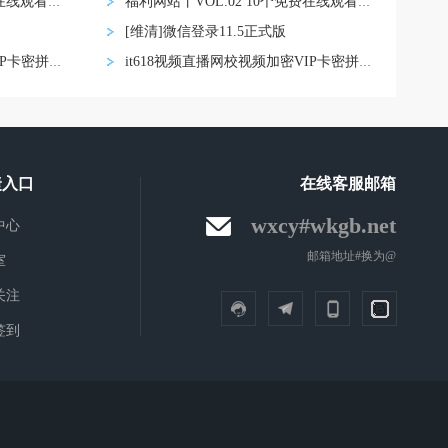
福利网站丨VOL.02 10个免费在线观看影视网
福利网站丨VOL.02 10个免费在线观看影视网
[维清]微信登录11.5正式版
it618视频直播网校视频加密VIP卡密拼课认证
it618视频直播网校视频加密VIP卡密拼课认证
捷入口
在线客服邮箱
wxcy#wkgb.net
中心
邮箱地址#换为@
室
关注
签到