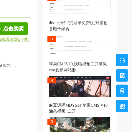
discuz插件QQ登录免费版,对接创
意电子聚合
3
全检测,请放心下载
苹果CMSV10,快猫视频二开苹果
站实力！；
cms视频网站源
4
麻豆源码MDYS14,苹果CMS V10_
油条视频_二开
5