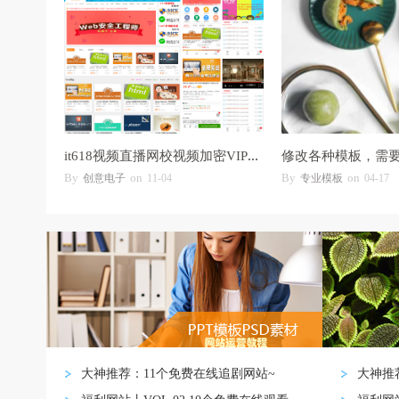
it618视频直播网校视频加密VIP卡密拼课认证
By
on
By
on
创意电子
11-04
专业模板
04-17
大神推荐：11个免费在线追剧网站~
大神推