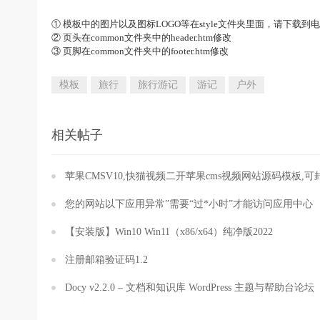
① 模板中的图片以及图标LOGO等在style文件夹里面，请下
② 页头在common文件夹中的header.htm修改
③ 页脚在common文件夹中的footer.htm修改
模板
旅行
旅行游记
游记
户外
相关帖子
苹果CMSV10,快猫视频二开苹果cms视频网站源码模板,可封
您的网站以下应用异常”需要“过*小时”才能访问应用中心
【安装版】Win10 Win11（x86/x64）纯净版2022
注册邮箱验证码1.2
Docy v2.2.0 – 文档和知识库 WordPress 主题与帮助台论坛