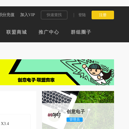
积分充值
加入VIP
快速查找
登陆
注册
联盟商城
推广中心
群组圈子
创意电子
管理员
3 X3.4