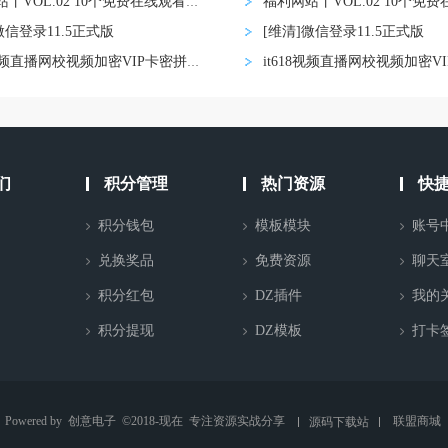
福利网站丨VOL.02 10个免费在线观看影视网
微信登录11.5正式版
[维清]微信登录11.5正式版
it618视频直播网校视频加密VIP卡密拼课认证
们
积分管理
热门资源
快
积分钱包
模板模块
账号
兑换奖品
免费资源
聊天
积分红包
DZ插件
我的
积分提现
DZ模板
打卡
Powered by
创意电子
©2018-现在
专注资源实战分享
联盟商城
源码下载站