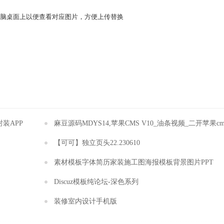
载到电脑桌面上以便查看对应图片，方便上传替换
装APP
麻豆源码MDYS14,苹果CMS V10_油条视频_二开苹果c
【可可】独立页头22.230610
素材模板字体简历家装施工图海报模板背景图片PPT
Discuz模板纯论坛-深色系列
装修室内设计手机版