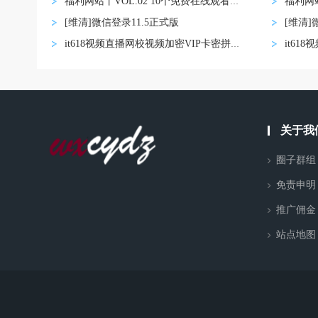
福利网站丨VOL.02 10个免费在线观看影视网
[维清]微信登录11.5正式版
[维清]
it618视频直播网校视频加密VIP卡密拼课认证
关于我
圈子群组
免责申明
推广佣金
站点地图