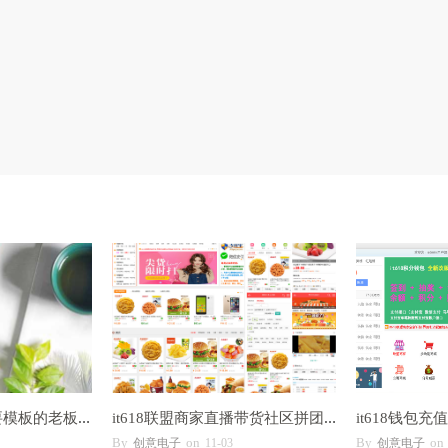
修改各种模板，需要模板的老板可以看这里
it618联盟商家直播带货社区拼团线上线下会
By
on
By
on
创意电子
11-03
创意电子