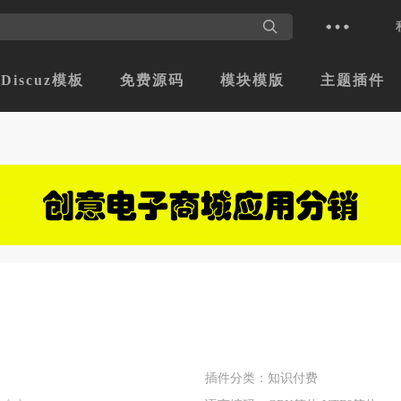
Discuz模板
免费源码
模块模版
主题插件
插件分类：
知识付费