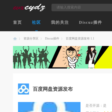
首页
社区
我的关注
Discuz插件
资源分享区
Discuz插件
百度网盘资源发布 1.1
创
›
›
›
百度网盘资源发布
是否开源：是
意