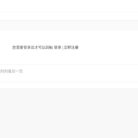
您需要登录后才可以回帖
登录
|
立即注册
跳转到最后一页