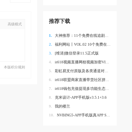
推荐下载
高级模式
1.
大神推荐：11个免费在线追剧网站~
2.
福利网站丨VOL.02 10个免费在线观看影视网
3.
[维清]微信登录11.5正式版
4.
it618视频直播网校视频加密VIP卡密拼课认证
本版积分规则
5.
彩虹易支付原版及各类通道对接插件,小程序
6.
it618联盟商家直播带货社区拼团线上线下会
7.
it618钱包充值提现多功能生态版 v9.1.6
8.
克米设计-APP手机版v3.5.1+3.6
9.
我的楼兰
10.
NVBING5-APP手机版真APP S3.6