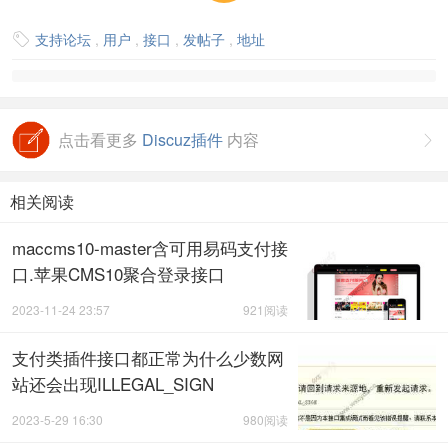
支持论坛
,
用户
,
接口
,
发帖子
,
地址

点击看更多
Discuz插件
内容

相关阅读
maccms10-master含可用易码支付接
口.苹果CMS10聚合登录接口
2023-11-24 23:57
921阅读
支付类插件接口都正常为什么少数网
站还会出现ILLEGAL_SIGN
2023-5-29 16:30
980阅读