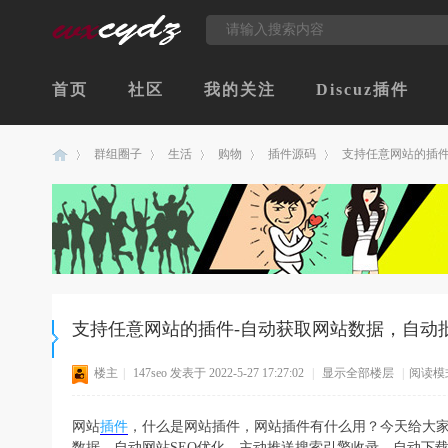
首页
社区
我的关注
Discuz插件
群组圈子
生活
购物
插件源码
支持任意网站的插件-
创
›
›
›
›
›
支持任意网站的插件-自动获取网站数据，自动
楼主
|
147seo
发表于 2022-5-27 17:27:02
|
显示全部楼层
|
阅读模
网站
插件
，什么是网站插件，网站插件有什么用？今天给大
意
数据，自动网站SEO优化，主动推送搜索引擎收录，自动下