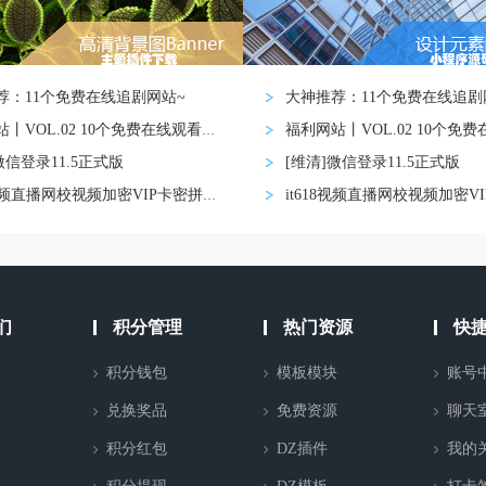
荐：11个免费在线追剧网站~
大神推荐：11个免费在线追剧
福利网站丨VOL.02 10个免费在线观看影视网
微信登录11.5正式版
[维清]微信登录11.5正式版
it618视频直播网校视频加密VIP卡密拼课认证
们
积分管理
热门资源
快
积分钱包
模板模块
账号
兑换奖品
免费资源
聊天
积分红包
DZ插件
我的