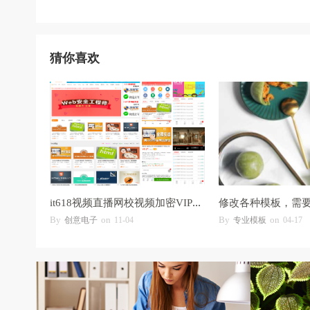
猜你喜欢
it618视频直播网校视频加密VIP卡密拼课认证
By
on
By
on
创意电子
11-04
专业模板
04-17