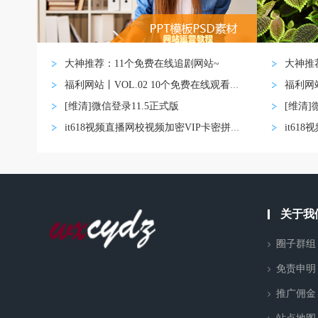
大神推荐：11个免费在线追剧网站~
大神推
福利网站丨VOL.02 10个免费在线观看影视网
[维清]微信登录11.5正式版
[维清]
it618视频直播网校视频加密VIP卡密拼课认证
关于我
圈子群组
免责申明
推广佣金