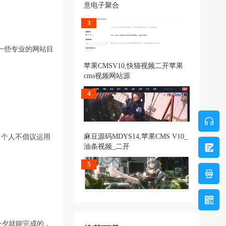
意电子聚合
3
一些专业的网站目
苹果CMSV10,快猫视频二开苹果
cms视频网站源
4
麻豆源码MDYS14,苹果CMS V10_
。个人不倡议运用
油条视频_二开
5
一夕就能完成的，