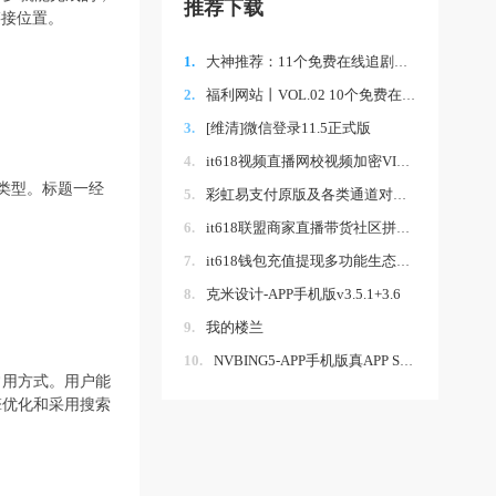
推荐下载
链接位置。
1.
大神推荐：11个免费在线追剧网站~
2.
福利网站丨VOL.02 10个免费在线观看影视网
3.
[维清]微信登录11.5正式版
4.
it618视频直播网校视频加密VIP卡密拼课认证
类型。标题一经
5.
彩虹易支付原版及各类通道对接插件,小程序
6.
it618联盟商家直播带货社区拼团线上线下会
7.
it618钱包充值提现多功能生态版 v9.1.6
8.
克米设计-APP手机版v3.5.1+3.6
9.
我的楼兰
10.
NVBING5-APP手机版真APP S3.6
常用方式。用户能
擎优化和采用搜索