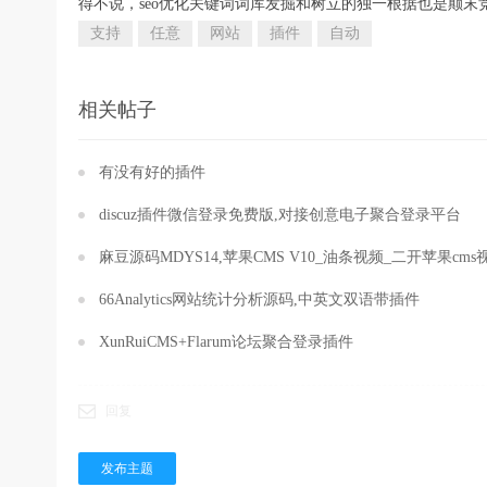
得不说，seo优化关键词词库发掘和树立的独一根据也是颠
支持
任意
网站
插件
自动
相关帖子
有没有好的插件
discuz插件微信登录免费版,对接创意电子聚合登录平台
麻豆源码MDYS14,苹果CMS V10_油条视频_二开苹果cm
66Analytics网站统计分析源码,中英文双语带插件
XunRuiCMS+Flarum论坛聚合登录插件
回复
发布主题