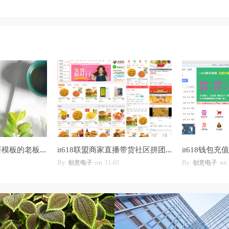
修改各种模板，需要模板的老板可以看这里
it618联盟商家直播带货社区拼团线上线下会
By
on
By
on
创意电子
11-03
创意电子