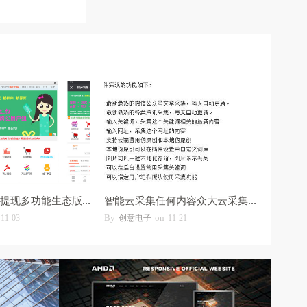
it618钱包充值提现多功能生态版 v9.1.6
智能云采集任何内容众大云采集 9.6.4(去版
By
on
11-03
创意电子
11-21