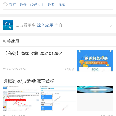
数控
,
必备
,
代码大全
,
必要
,
收藏

点击看更多
综合应用
内容

相关话题
【亮剑】商家收藏 2021012901
2022-7-15 23:57
494阅读
虚拟浏览/点赞/收藏正式版
2022-7-2 21:58
537阅读