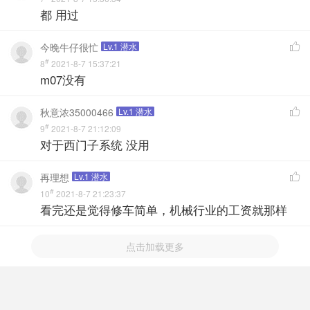
都 用过
今晚牛仔很忙
Lv.1 潜水

#
8
2021-8-7 15:37:21
m07没有
秋意浓35000466
Lv.1 潜水

#
9
2021-8-7 21:12:09
对于西门子系统 没用
再理想
Lv.1 潜水

#
10
2021-8-7 21:23:37
看完还是觉得修车简单，机械行业的工资就那样
点击加载更多