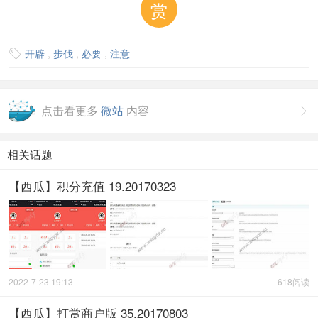
赏
开辟
,
步伐
,
必要
,
注意

点击看更多
微站
内容

相关话题
【西瓜】积分充值 19.20170323
2022-7-23 19:13
618阅读
【西瓜】打赏商户版 35.20170803