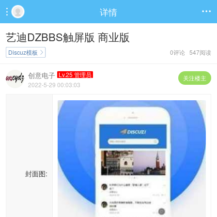
详情


艺迪DZBBS触屏版 商业版
Discuz模板
0评论 547阅读

创意电子
Lv.25 管理员
关注楼主
2022-5-29 00:03:03
封面图: