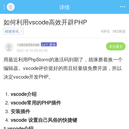
详情


如何利用vscode高效开辟PHP
线报资讯
6评论 562阅读

1060656096
Lv.1 潜水
关注楼主
2021-8-16 09:05:30
用最近利用PhpStorm的激活码到期了，就琢磨着换一个
编辑器。vscode评价挺好的而且轻量级免费开源，所以
决定vscode开发PHP。
vscode介绍
vscode常用的PHP插件
安装插件
vscode 设置自己风俗的快捷键
1.vscode介绍