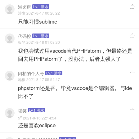
湘卤唐
Lv.1 潜水

沙发 2021-8-17 00:20:22
只能习惯sublime
代码控
Lv.1 潜水

板凳 2021-8-18 01:08:30
我也尝试过用vscode替代PHPstorm，但最终还是
回去用PHPstorm了，没办法，后者太强大了
阿柏的个人号
Lv.1 潜水

地板 2021-8-17 05:54:47
phpstorm还是香。毕竟vscode是个编辑器。与ide
比不了
堪笑
Lv.1 潜水

#
5
2021-8-16 22:14:54
还是喜欢eclipse