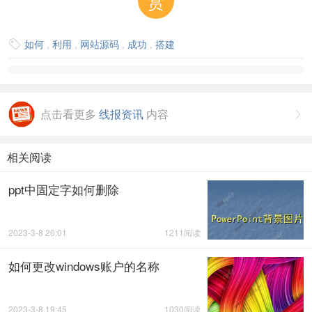
赏
如何
,
利用
,
网站源码
,
成功
,
搭建

点击看更多
线报资讯
内容

相关阅读
ppt中固定字如何删除
2023-3-8 20:01
1211阅读
如何更改windows账户的名称
2023-3-8 19:45
1030阅读