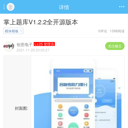
详情


掌上题库V1.2.2全开源版本
模块模板
0评论 1398阅读

创意电子
Lv.25 管理员
关注楼主
2021-11-29 20:05:27
封面图: