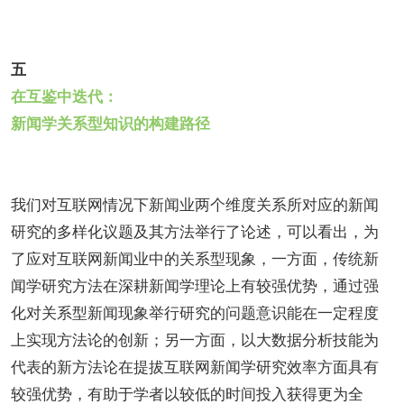
五
在互鉴中迭代：
新闻学关系型知识的构建路径
我们对互联网情况下新闻业两个维度关系所对应的新闻
研究的多样化议题及其方法举行了论述，可以看出，为
了应对互联网新闻业中的关系型现象，一方面，传统新
闻学研究方法在深耕新闻学理论上有较强优势，通过强
化对关系型新闻现象举行研究的问题意识能在一定程度
上实现方法论的创新；另一方面，以大数据分析技能为
代表的新方法论在提拔互联网新闻学研究效率方面具有
较强优势，有助于学者以较低的时间投入获得更为全