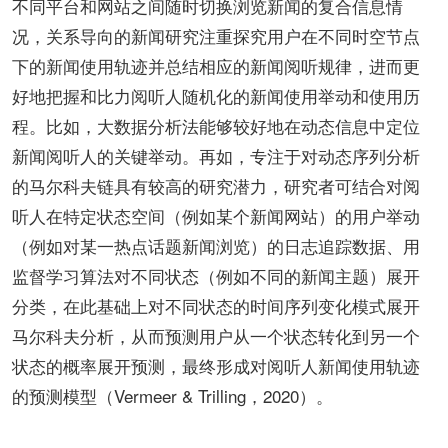
不同平台和网站之间随时切换浏览新闻的复合信息情
况，关系导向的新闻研究注重探究用户在不同时空节点
下的新闻使用轨迹并总结相应的新闻阅听规律，进而更
好地把握和比力阅听人随机化的新闻使用举动和使用历
程。比如，大数据分析法能够较好地在动态信息中定位
新闻阅听人的关键举动。再如，专注于对动态序列分析
的马尔科夫链具有较高的研究潜力，研究者可结合对阅
听人在特定状态空间（例如某个新闻网站）的用户举动
（例如对某一热点话题新闻浏览）的日志追踪数据、用
监督学习算法对不同状态（例如不同的新闻主题）展开
分类，在此基础上对不同状态的时间序列变化模式展开
马尔科夫分析，从而预测用户从一个状态转化到另一个
状态的概率展开预测，最终形成对阅听人新闻使用轨迹
的预测模型（Vermeer & Trilling，2020）。