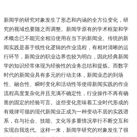
新闻学的研究对象发生了形态和内涵的全方位变化，研
究的视域也要随之而调整。新闻学原有的学术框架和学
术概念已不能完全相沿使用在当下的新闻业。传统的新
闻实践是基于线性化逻辑的作业流程，有相对清晰的运
行环节，新闻业的职业边界也较为明白，因此经典新闻
学的知识经常体现为经验性的业务总结和提炼。而数字
时代的新闻业具有多元的行动主体，新闻业态的到场
性、融合性、瞬时变化和活动性等使得新闻实践的作业
流程高度复杂化并且充满不确定性，行业操作不再有确
凿的固定的经验可言。这些变化意味着工业时代形成的
有规律可循的现代新闻业正成为一种变动不居的实践谱
系，在与社会、技能、文化等多重情况举行不断交互和
实现自我迭代。这样一来，新闻学研究的对象发生了很