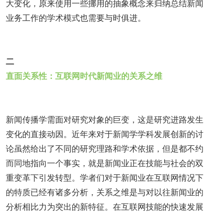
大变化，原来使用一些挪用的抽象概念来归纳总结新闻
业务工作的学术模式也需要与时俱进。
二
直面关系性：互联网时代新闻业的关系之维
新闻传播学需面对研究对象的巨变，这是研究进路发生
变化的直接动因。近年来对于新闻学学科发展创新的讨
论虽然给出了不同的研究理路和学术依据，但是都不约
而同地指向一个事实，就是新闻业正在技能与社会的双
重变革下引发转型。学者们对于新闻业在互联网情况下
的特质已经有诸多分析，关系之维是与对以往新闻业的
分析相比力为突出的新特征。在互联网技能的快速发展