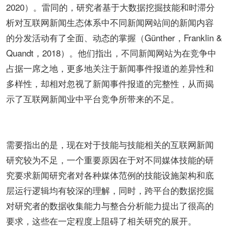
2020）。雷同的，研究者基于大数据挖掘技能和时滞分
析对互联网新闻生态体系中不同新闻网站间的新闻内容
的分发活动有了全面、动态的掌握（Günther，Franklin &
Quandt，2018）。他们指出，不同新闻网站为在竞争中
占据一席之地，更多地关注于新闻事件报道的差异性和
多样性，却相对忽视了新闻事件报道的完整性，从而揭
示了互联网新闻业中平台竞争所带来的不足。
需要指出的是，现在对于技能与技能相关的互联网新闻
研究较为不足，一个重要原因在于对不同媒体技能的研
究要求新闻研究者对各种媒体范例的技能设施架构和底
层运行逻辑均有较深的理解，同时，跨平台的数据挖掘
对研究者的数据收集能力与整合分析能力提出了很高的
要求，这些在一定程度上阻碍了相关研究的展开。