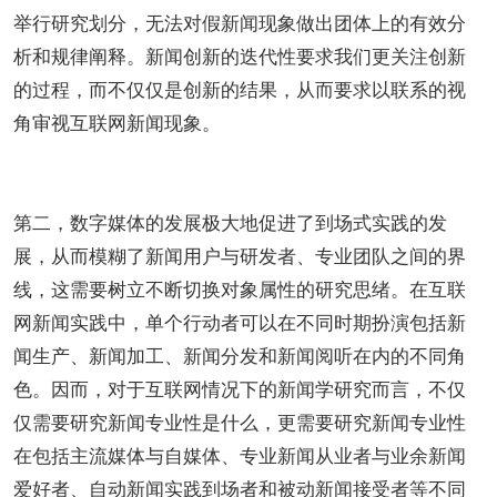
举行研究划分，无法对假新闻现象做出团体上的有效分
析和规律阐释。新闻创新的迭代性要求我们更关注创新
的过程，而不仅仅是创新的结果，从而要求以联系的视
角审视互联网新闻现象。
第二，数字媒体的发展极大地促进了到场式实践的发
展，从而模糊了新闻用户与研发者、专业团队之间的界
线，这需要树立不断切换对象属性的研究思绪。在互联
网新闻实践中，单个行动者可以在不同时期扮演包括新
闻生产、新闻加工、新闻分发和新闻阅听在内的不同角
色。因而，对于互联网情况下的新闻学研究而言，不仅
仅需要研究新闻专业性是什么，更需要研究新闻专业性
在包括主流媒体与自媒体、专业新闻从业者与业余新闻
爱好者、自动新闻实践到场者和被动新闻接受者等不同