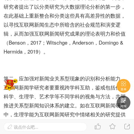
研究者提出了以分类研究为大数据理论分析的第一步，
在此基础上重新整合和分类这些具有高差异性的数据，
以寻找互联网新闻生态中所暗含的社会规范和演变逻
辑，从而加强互联网新闻研究成果的理论表明力和价值
（Benson，2017；Witschge，Anderson，Domingo &
Hermida，2019）。
第二，应加强对新闻业关系型现象的识别和分析能力。

互联网新闻学研究者要重视跨学科互助，鉴戒包括信息
菜单
科学、生理学、艺术学等不同学科的视角与方法，共同

推进关系型新闻知识体系的建立。如在互联网新闻研究
海报
中，生理学能为互联网新闻研究中情绪相关的研究提供
非常多有价值的发起（Lecheler，Haan & Kruikemeier，



说点什么吧...

2020）。