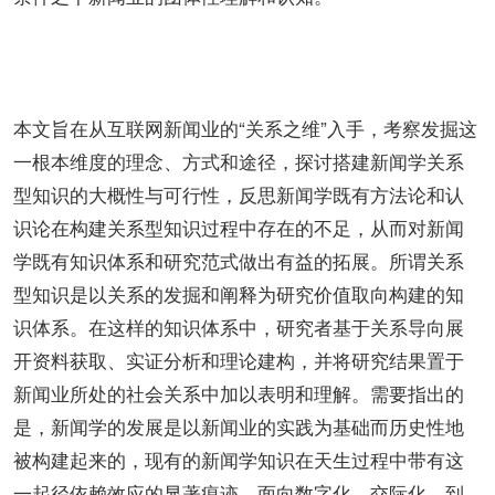
本文旨在从互联网新闻业的“关系之维”入手，考察发掘这
一根本维度的理念、方式和途径，探讨搭建新闻学关系
型知识的大概性与可行性，反思新闻学既有方法论和认
识论在构建关系型知识过程中存在的不足，从而对新闻
学既有知识体系和研究范式做出有益的拓展。所谓关系
型知识是以关系的发掘和阐释为研究价值取向构建的知
识体系。在这样的知识体系中，研究者基于关系导向展
开资料获取、实证分析和理论建构，并将研究结果置于
新闻业所处的社会关系中加以表明和理解。需要指出的
是，新闻学的发展是以新闻业的实践为基础而历史性地
被构建起来的，现有的新闻学知识在天生过程中带有这
一起径依赖效应的显著痕迹。面向数字化、交际化、到