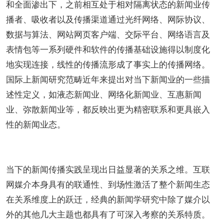
和全面渗出下，之前相互处于相对隔离状态的新闻业传
播者、吸收者以及传播渠道通过光纤网络、网际协议、
数据与算法、网站网页客户端、交际平台、网络语言及
表情包等一系列硬件和软件的传播基础设施得以制度化
地实现连接，线性的传播流形成了事实上的传播网络。
国际上新闻研究范畴近年来提出对当下新闻业的一些描
述性定义，如液态新闻业、网络化新闻业、互惠新闻
业、弥散新闻业等，都反映出更为精密联系和更具嵌入
性的新闻业态。
当下的新闻传播实践呈现出日益显著的关系之维。互联
网媒介本身具有的联通性、到场性激活了整个新闻生态
在关系维度上的跃迁，经典的新闻学研究中除了媒介以
外的其他几大主题也都具有了可深入考察的关系特质。