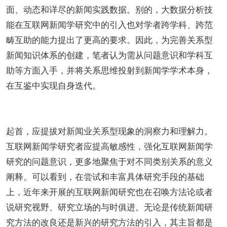
面、动态和详尽的新闻实践数据。别的，大数据分析技
能在互联网新闻学研究中的引入也对学者跨学科、跨范
畴互助的能力提出了更高的要求。因此，为完善关系型
新闻知识体系的创建，笔者认为需从问题意识和学科互
助等方面入手，并将关系思维投射到新闻学学术本身，
在互鉴中实现自身迭代。
起首，应提拔对新闻业关系型现象的洞察力和理解力。
互联网新闻学研究者应提高敏感性，强化互联网新闻学
研究的问题意识，更多地聚焦于对不同类别关系的意义
阐释。可以看到，在尝试和丰富具体研究手段的基础
上，近年来开展的互联网新闻研究也在召唤方法论或者
说研究视野、研究立场的与时俱进。无论是传统新闻研
究方法的改良还是新兴的研究方法的引入，其主旨都是