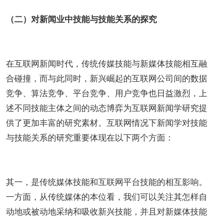
（二）对新闻业中技能与技能关系的探究
在互联网新闻时代，传统传媒技能与新媒体技能相互融
合碰撞，而与此同时，新兴崛起的互联网公司间的数据
竞争、算法竞争、平台竞争、用户竞争也日益激烈，上
述不同技能主体之间的动态博弈为互联网新闻学研究提
供了更加丰富的研究素材。互联网情况下新闻学对技能
与技能关系的研究重要体现在以下两个方面：
其一，是传统媒体技能和互联网平台技能的相互影响。
一方面，从传统媒体的本位看，我们可以关注其怎样自
动地或被动地采纳和吸收新兴技能，并且对新媒体技能