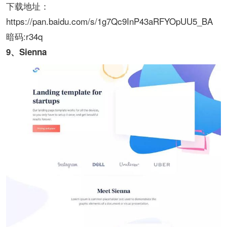
下载地址：
https://pan.baidu.com/s/1g7Qc9InP43aRFYOpUU5_BA
暗码:r34q
9、Sienna