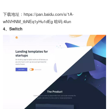
下载地址：https://pan.baidu.com/s/1A-
wNVHNM_tbNEq1yHu1dEg 暗码:4lun
4、Switch