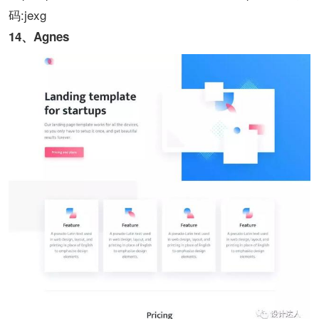
码:jexg
14、Agnes