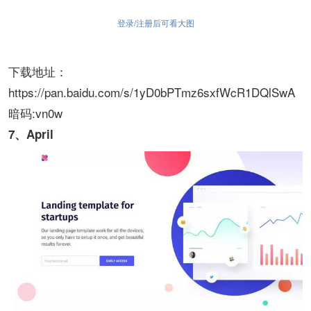
登录/注册后可看大图
下载地址：
https://pan.baidu.com/s/1yD0bPTmz6sxfWcR1DQlSwA
暗码:vn0w
7、April