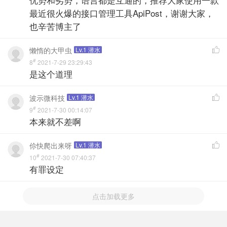
最近很火爆的接口管理工具ApiPost，谢谢大家，
也辛苦博主了
懒惰的大甲虫
Lv.1 潜水

#
8
2021-7-29 23:29:43
是这个道理
波示微科技
Lv.1 潜水

#
9
2021-7-30 00:14:07
本来就不差啊
伱快爬出来呀
Lv.1 潜水

#
10
2021-7-30 07:40:37
有罪设定
点击加载更多