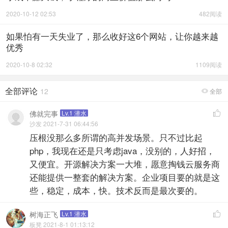
2020-10-12 02:53
482阅读
如果怕有一天失业了，那么收好这6个网站，让你越来越
优秀
2020-10-8 02:32
1109阅读
全部评论
12
全部

佛就完事
Lv.1 潜水

沙发 2021-7-31 06:44:56
压根没那么多所谓的高并发场景。只不过比起
php，我现在还是只考虑java，没别的，人好招，
又便宜。开源解决方案一大堆，愿意掏钱云服务商
还能提供一整套的解决方案。企业项目要的就是这
些，稳定，成本，快。技术反而是最次要的。
树海正飞
Lv.1 潜水

板凳 2021-8-1 01:13:12