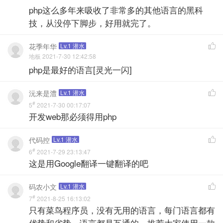
php这么多年来吸收了非常多的其他语言的黑科
技，从没停下脚步，好用就完了。
花季年华
Lv.1 潜水

地板 2021-7-30 12:42:58
php是最好的语言[灵光一闪]
沅来是澧
Lv.1 潜水

#
5
2021-7-30 00:17:07
开发web那必须得用php
代码控
Lv.1 潜水

#
6
2021-7-29 23:13:47
这是用Google翻译一键翻译的吧
码农小文
Lv.1 潜水

#
7
2021-8-25 16:13:02
只有菜鸟程序员，没有无用的语言，每门语言都有
优势和劣势，语言都是互通的，推荐大家使用一款