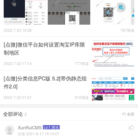
2022-7-23 19:38
787阅读
[点微]微信平台如何设置淘宝IP库限
制地区
2022-7-22 17:14
777阅读
[点微]分类信息PC版 5.2[带伪静态组
件2.0]
2022-7-22 01:57
510阅读
全部评论
2
全部

XunRuiCMS
Lv.1 潜水

沙发 2021-8-17 16:10:07