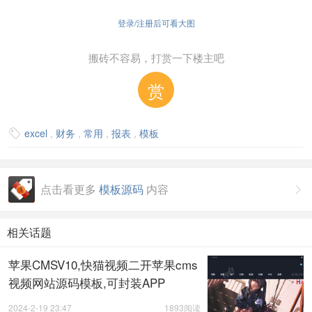
登录/注册后可看大图
搬砖不容易，打赏一下楼主吧
赏
excel
,
财务
,
常用
,
报表
,
模板

点击看更多
模板源码
内容

相关话题
苹果CMSV10,快猫视频二开苹果cms
视频网站源码模板,可封装APP
2024-2-19 23:47
1893阅读