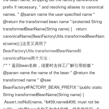
prefix if necessary, * and resolving aliases to canonical
names. * @param name the user-specified name *
@return the transformed bean name */protected String
transformedBeanName(String name) { return
canonicalName(BeanFactoryUtils.transformedBeanNam
e(name));}
这里又调用了
BeanFactoryUtils.transformedBeanName和
canonicalName两个方法：
/** * 返回bean名称，须要时去掉工厂解引用前缀 *
@param name the name of the bean * @return the
transformed name * @see
BeanFactory#FACTORY_BEAN_PREFIX */public static
String transformedBeanName(String name) {
Assert.notNull(name, "&#39;name&#39; must not be
null"); //如果bean名称不包含&前缀，就直接返回 if