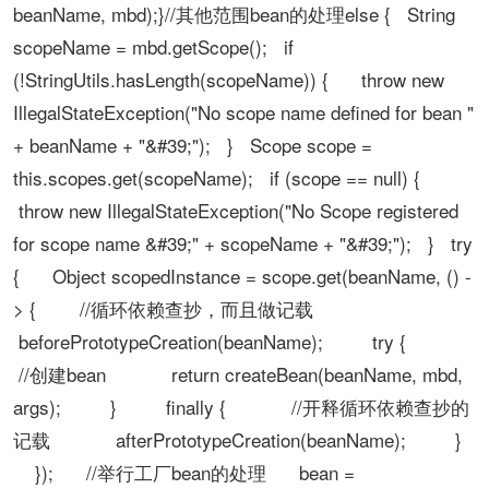
beanName, mbd);}//其他范围bean的处理else { String
scopeName = mbd.getScope(); if
(!StringUtils.hasLength(scopeName)) { throw new
IllegalStateException("No scope name defined for bean "
+ beanName + "&#39;"); } Scope scope =
this.scopes.get(scopeName); if (scope == null) {
throw new IllegalStateException("No Scope registered
for scope name &#39;" + scopeName + "&#39;"); } try
{ Object scopedInstance = scope.get(beanName, () -
> { //循环依赖查抄，而且做记载
beforePrototypeCreation(beanName); try {
//创建bean return createBean(beanName, mbd,
args); } finally { //开释循环依赖查抄的
记载 afterPrototypeCreation(beanName); }
}); //举行工厂bean的处理 bean =