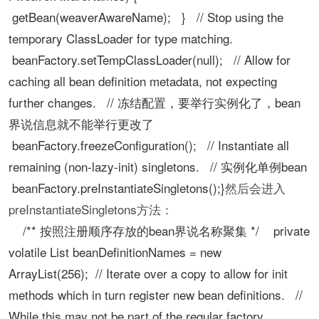
getBean(weaverAwareName); } // Stop using the
temporary ClassLoader for type matching.
beanFactory.setTempClassLoader(null); // Allow for
caching all bean definition metadata, not expecting
further changes. // 冻结配置，要举行实例化了，bean
界说信息就不能举行更改了
beanFactory.freezeConfiguration(); // Instantiate all
remaining (non-lazy-init) singletons. // 实例化单例bean
beanFactory.preInstantiateSingletons();}
然后会进入
preInstantiateSingletons方法：
/** 按照注册顺序存放的bean界说名称聚集 */ private
volatile List beanDefinitionNames = new
ArrayList(256); // Iterate over a copy to allow for init
methods which in turn register new bean definitions. //
While this may not be part of the regular factory