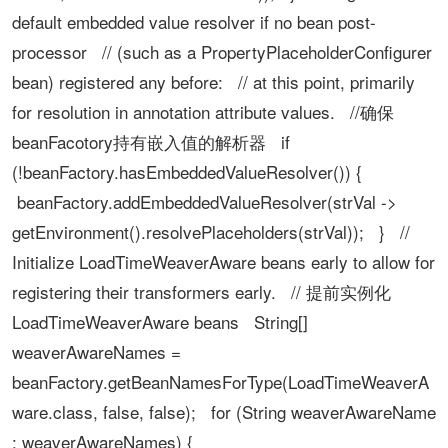
default embedded value resolver if no bean post-
processor // (such as a PropertyPlaceholderConfigurer
bean) registered any before: // at this point, primarily
for resolution in annotation attribute values. //确保
beanFacotory持有嵌入值的解析器 if
(!beanFactory.hasEmbeddedValueResolver()) {
beanFactory.addEmbeddedValueResolver(strVal ->
getEnvironment().resolvePlaceholders(strVal)); } //
Initialize LoadTimeWeaverAware beans early to allow for
registering their transformers early. // 提前实例化
LoadTimeWeaverAware beans String[]
weaverAwareNames =
beanFactory.getBeanNamesForType(LoadTimeWeaverA
ware.class, false, false); for (String weaverAwareName
: weaverAwareNames) {