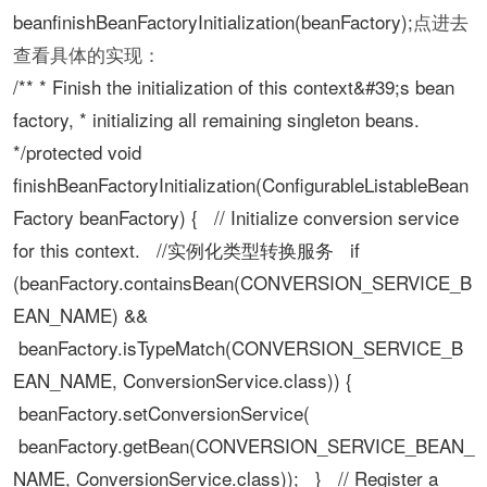
beanfinishBeanFactoryInitialization(beanFactory);
点进去
查看具体的实现：
/** * Finish the initialization of this context&#39;s bean
factory, * initializing all remaining singleton beans.
*/protected void
finishBeanFactoryInitialization(ConfigurableListableBean
Factory beanFactory) { // Initialize conversion service
for this context. //实例化类型转换服务 if
(beanFactory.containsBean(CONVERSION_SERVICE_B
EAN_NAME) &&
beanFactory.isTypeMatch(CONVERSION_SERVICE_B
EAN_NAME, ConversionService.class)) {
beanFactory.setConversionService(
beanFactory.getBean(CONVERSION_SERVICE_BEAN_
NAME, ConversionService.class)); } // Register a