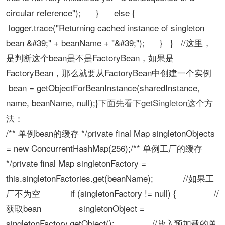
circular reference"); } else {
logger.trace("Returning cached instance of singleton
bean &#39;" + beanName + "&#39;"); } } //这里，
是判断这个bean是不是FactoryBean，如果是
FactoryBean，那么就要从FactoryBean中创建一个实例
bean = getObjectForBeanInstance(sharedInstance,
name, beanName, null);}
下面先看下getSingleton这个方
法：
/** 单例bean的缓存 */private final Map singletonObjects
= new ConcurrentHashMap(256);/** 单例工厂的缓存
*/private final Map singletonFactory =
this.singletonFactories.get(beanName); //如果工
厂不为空 if (singletonFactory != null) { //
获取bean singletonObject =
singletonFactory.getObject(); //放入预加载的单