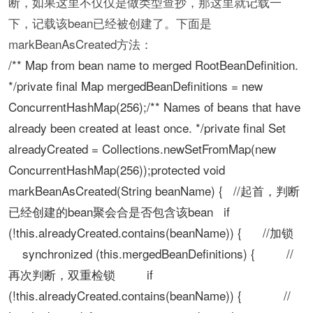
断，如果这里不仅仅是做类型查抄，那这里就记载一
下，记载该bean已经被创建了。下面是
markBeanAsCreated方法：
/** Map from bean name to merged RootBeanDefinition.
*/private final Map mergedBeanDefinitions = new
ConcurrentHashMap(256);/** Names of beans that have
already been created at least once. */private final Set
alreadyCreated = Collections.newSetFromMap(new
ConcurrentHashMap(256));protected void
markBeanAsCreated(String beanName) { //起首，判断
已经创建的bean聚会合是否包含该bean if
(!this.alreadyCreated.contains(beanName)) { //加锁
synchronized (this.mergedBeanDefinitions) { //
再次判断，双重检锁 if
(!this.alreadyCreated.contains(beanName)) { //