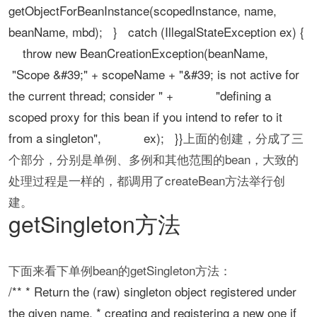
getObjectForBeanInstance(scopedInstance, name,
beanName, mbd); } catch (IllegalStateException ex) {
throw new BeanCreationException(beanName,
"Scope &#39;" + scopeName + "&#39; is not active for
the current thread; consider " + "defining a
scoped proxy for this bean if you intend to refer to it
from a singleton", ex); }}
上面的创建，分成了三
个部分，分别是单例、多例和其他范围的bean，大致的
处理过程是一样的，都调用了createBean方法举行创
建。
getSingleton方法
下面来看下单例bean的getSingleton方法：
/** * Return the (raw) singleton object registered under
the given name, * creating and registering a new one if