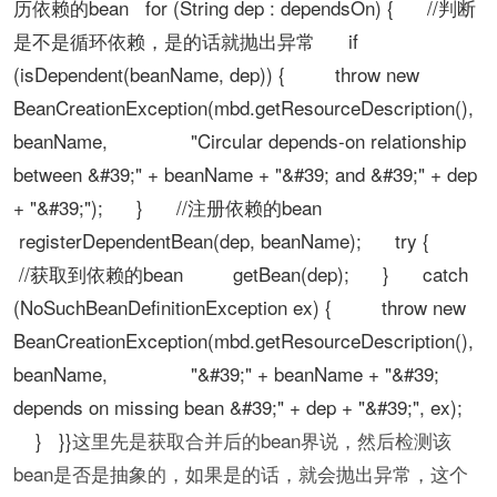
历依赖的bean for (String dep : dependsOn) { //判断
是不是循环依赖，是的话就抛出异常 if
(isDependent(beanName, dep)) { throw new
BeanCreationException(mbd.getResourceDescription(),
beanName, "Circular depends-on relationship
between &#39;" + beanName + "&#39; and &#39;" + dep
+ "&#39;"); } //注册依赖的bean
registerDependentBean(dep, beanName); try {
//获取到依赖的bean getBean(dep); } catch
(NoSuchBeanDefinitionException ex) { throw new
BeanCreationException(mbd.getResourceDescription(),
beanName, "&#39;" + beanName + "&#39;
depends on missing bean &#39;" + dep + "&#39;", ex);
} }}
这里先是获取合并后的bean界说，然后检测该
bean是否是抽象的，如果是的话，就会抛出异常，这个