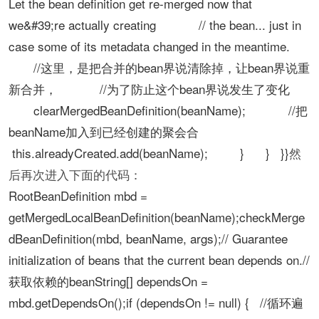
Let the bean definition get re-merged now that
we&#39;re actually creating // the bean... just in
case some of its metadata changed in the meantime.
//这里，是把合并的bean界说清除掉，让bean界说重
新合并， //为了防止这个bean界说发生了变化
clearMergedBeanDefinition(beanName); //把
beanName加入到已经创建的聚会合
this.alreadyCreated.add(beanName); } } }}
然
后再次进入下面的代码：
RootBeanDefinition mbd =
getMergedLocalBeanDefinition(beanName);checkMerge
dBeanDefinition(mbd, beanName, args);// Guarantee
initialization of beans that the current bean depends on.//
获取依赖的beanString[] dependsOn =
mbd.getDependsOn();if (dependsOn != null) { //循环遍