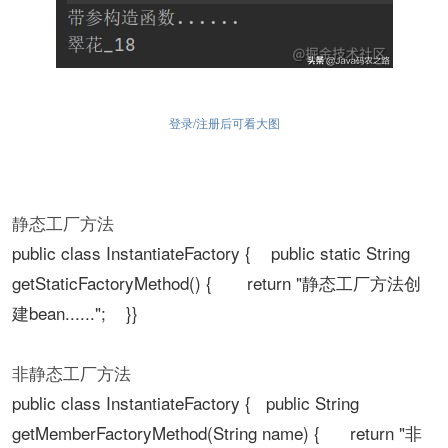
登录/注册后可看大图
静态工厂方法
public class InstantiateFactory { public static String
getStaticFactoryMethod() { return "静态工厂方法创
建bean......"; }}
非静态工厂方法
public class InstantiateFactory { public String
getMemberFactoryMethod(String name) { return "非