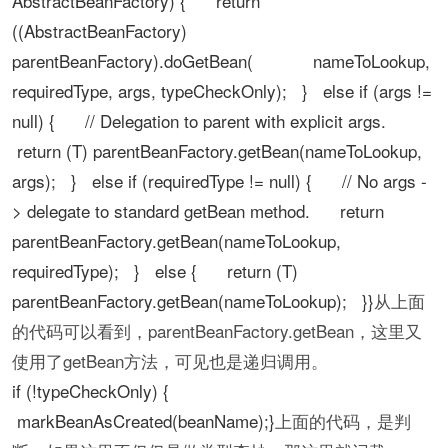
AbstractBeanFactory) { return
((AbstractBeanFactory)
parentBeanFactory).doGetBean( nameToLookup,
requiredType, args, typeCheckOnly); } else if (args !=
null) { // Delegation to parent with explicit args.
return (T) parentBeanFactory.getBean(nameToLookup,
args); } else if (requiredType != null) { // No args -
> delegate to standard getBean method. return
parentBeanFactory.getBean(nameToLookup,
requiredType); } else { return (T)
parentBeanFactory.getBean(nameToLookup); }}
从上面
的代码可以看到，parentBeanFactory.getBean，这里又
使用了getBean方法，可见也是递归调用。
if (!typeCheckOnly) {
markBeanAsCreated(beanName);}
上面的代码，是判