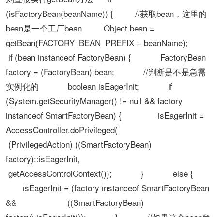
(isFactoryBean(beanName)) { //获取bean，这里的
bean是一个工厂bean Object bean =
getBean(FACTORY_BEAN_PREFIX + beanName);
if (bean instanceof FactoryBean) { FactoryBean
factory = (FactoryBean) bean; //判断是不是急需
实例化的 boolean isEagerInit; if
(System.getSecurityManager() != null && factory
instanceof SmartFactoryBean) { isEagerInit =
AccessController.doPrivileged(
(PrivilegedAction) ((SmartFactoryBean)
factory)::isEagerInit,
getAccessControlContext()); } else {
isEagerInit = (factory instanceof SmartFactoryBean
&& ((SmartFactoryBean)
factory).isEagerInit()); } //如果这个bean急