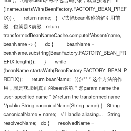
(!name.startsWith(BeanFactory.FACTORY_BEAN_PREF
IX)) { return name; } //去除bean名称的解引用前
缀，也就是&前缀 return
transformedBeanNameCache.computeIfAbsent(name,
beanName -> { do { beanName =
beanName.substring(BeanFactory.FACTORY_BEAN_PR
EFIX.length()); } while
(beanName.startsWith(BeanFactory.FACTORY_BEAN_P
REFIX)); return beanName; });}/** * 这个方法的作
用，就是获取到真正的bean名称 * @param name the
user-specified name * @return the transformed name
*/public String canonicalName(String name) { String
canonicalName = name; // Handle aliasing... String
resolvedName; do { resolvedName =