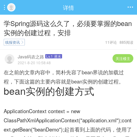
详情


学Spring源码这么久了，必须要掌握的bean
实例的创建过程，安排
线报资讯
11评论 885阅读

Java码农之路
Lv.1 潜水
关注楼主
2021-8-20 10:58:48
在之前的文章内容中，简朴先容了bean界说的加载过
程，下面这篇的主要内容就是bean实例的创建过程。
bean实例的创建方式
ApplicationContext context = new
ClassPathXmlApplicationContext("application.xml");cont
ext.getBean("beanDemo");
起首看到上面的代码，使用了