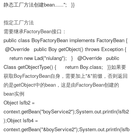
静态工厂方法创建bean......"; }}
指定工厂方法
需要继承FactoryBean接口：
public class BoyFactoryBean implements FactoryBean {
@Override public Boy getObject() throws Exception {
return new Lad("niulang"); } @Override public
Class getObjectType() { return Boy.class; }}
如果要
获取BoyFactoryBean自身，需要加上"&"前缀，否则返回
的是getObject中的bean，这是由FactoryBean创建的
bean实例
Object lsfb2 =
context.getBean("boyService2");System.out.println(lsfb2
);Object lsfb4 =
context.getBean("&boyService2");System.out.println(lsfb