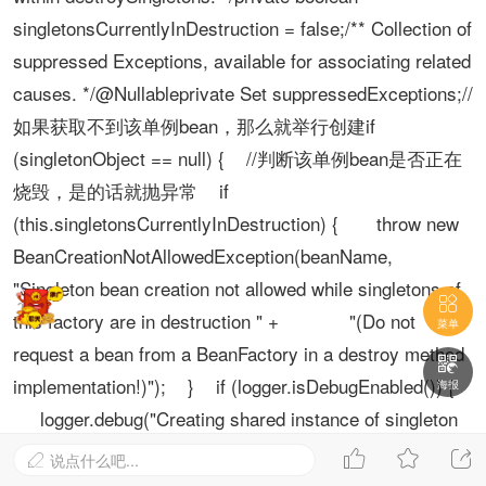
singletonsCurrentlyInDestruction = false;/** Collection of
suppressed Exceptions, available for associating related
causes. */@Nullableprivate Set suppressedExceptions;//
如果获取不到该单例bean，那么就举行创建if
(singletonObject == null) { //判断该单例bean是否正在
烧毁，是的话就抛异常 if
(this.singletonsCurrentlyInDestruction) { throw new
BeanCreationNotAllowedException(beanName,
"Singleton bean creation not allowed while singletons of

this factory are in destruction " + "(Do not
菜单
request a bean from a BeanFactory in a destroy method

implementation!)"); } if (logger.isDebugEnabled()) {
海报
logger.debug("Creating shared instance of singleton
bean &#39;" + beanName + "&#39;"); } //单例bean创



说点什么吧...

建之前的处理，也是举行记载