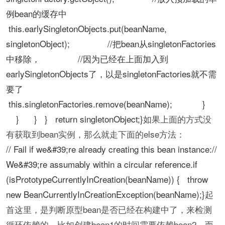
例bean的缓存中
this.earlySingletonObjects.put(beanName,
singletonObject); //把bean从singletonFactories
中移除， //因为已经在上面加入到
earlySingletonObjects了，以是singletonFactories就不需
要了
this.singletonFactories.remove(beanName); }
} } } return singletonObject;}
如果上面的方式没
有获取到bean实例，那么就走下面的else方法：
// Fail if we&#39;re already creating this bean instance://
We&#39;re assumably within a circular reference.if
(isPrototypeCurrentlyInCreation(beanName)) { throw
new BeanCurrentlyInCreationException(beanName);}
起
首这里，是判断原型bean是否已经在构建中了，来检测
循环依赖的，比如创建bean1的时间需要依赖bean2，而