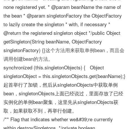
none registered yet. * @param beanName the name of
the bean * @param singletonFactory the ObjectFactory
to lazily create the singleton * with, if necessary *
@return the registered singleton object */public Object
getSingleton(String beanName, ObjectFactory
singletonFactory) {}
这个方法用来获取单例bean，而且会
调用创建bean的方法。
synchronized (this.singletonObjects) { Object
singletonObject = this.singletonObjects.get(beanName);}
起首举行了加锁，然后从singletonObjects中获取单例
bean，singletonObjects上面已经说过，里面存放了已经
实例化的单例bean聚集，这里先从singletonObjects获
取，如果获取不到，再举行创建。
/** Flag that indicates whether we&#39;re currently
within destroySingletons. */private boolean