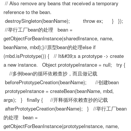
// Also remove any beans that received a temporary
reference to the bean.
destroySingleton(beanName); throw ex; } });
//举行工厂bean的处理 bean =
getObjectForBeanInstance(sharedInstance, name,
beanName, mbd);}//原型bean的处理else if
(mbd.isPrototype()) { // It&#39;s a prototype -> create
a new instance. Object prototypeInstance = null; try {
//多例bean的循环依赖查抄，而且做记载
beforePrototypeCreation(beanName); //创建bean
prototypeInstance = createBean(beanName, mbd,
args); } finally { //开释循环依赖查抄的记载
afterPrototypeCreation(beanName); } //举行工厂bean
的处理 bean =
getObjectForBeanInstance(prototypeInstance, name,