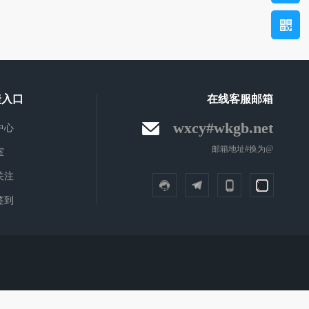
捷入口
在线客服邮箱
wxcy#wkgb.net
中心
邮箱地址#换为@
室
关注
签到