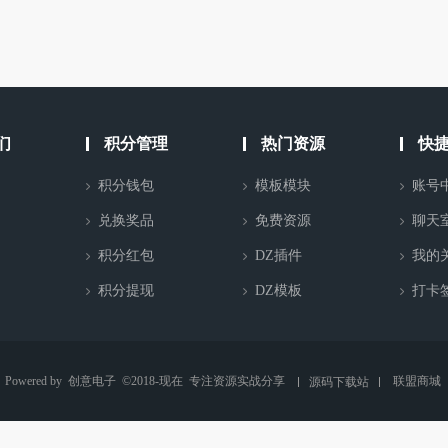
们
积分管理
热门资源
快
积分钱包
模板模块
账号
兑换奖品
免费资源
聊天
积分红包
DZ插件
我的
积分提现
DZ模板
打卡
Powered by
创意电子
©2018-现在
专注资源实战分享
联盟商城
源码下载站