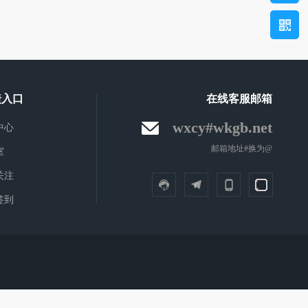
捷入口
在线客服邮箱
wxcy#wkgb.net
中心
邮箱地址#换为@
室
关注
签到