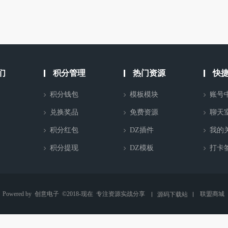
们
积分管理
热门资源
快
积分钱包
模板模块
账号
兑换奖品
免费资源
聊天
积分红包
DZ插件
我的
积分提现
DZ模板
打卡
Powered by
创意电子
©2018-现在
专注资源实战分享
联盟商城
源码下载站