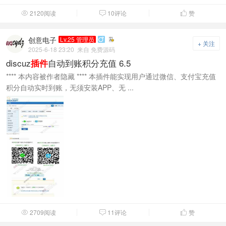
2120阅读
10评论
赞



创意电子
Lv.25 管理员

+ 关注
2025-6-18 23:20
来自 免费源码
discuz
自动到账积分充值 6.5
插件
**** 本内容被作者隐藏 **** 本插件能实现用户通过微信、支付宝充值
积分自动实时到账，无须安装APP、无 ...
2709阅读
11评论
赞


