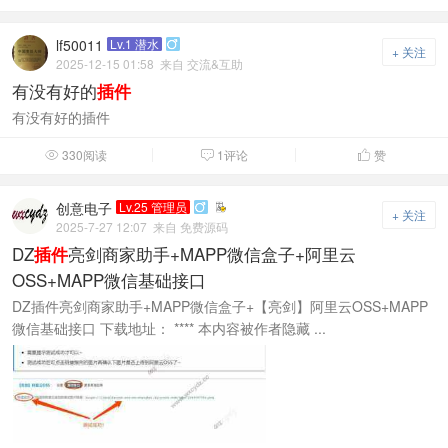
lf50011
Lv.1 潜水

+ 关注
2025-12-15 01:58
来自 交流&互助
有没有好的
插件
有没有好的插件
330阅读
1评论
赞



创意电子
Lv.25 管理员

+ 关注
2025-7-27 12:07
来自 免费源码
DZ
亮剑商家助手+MAPP微信盒子+阿里云
插件
OSS+MAPP微信基础接口
DZ插件亮剑商家助手+MAPP微信盒子+【亮剑】阿里云OSS+MAPP
微信基础接口 下载地址： **** 本内容被作者隐藏 ...