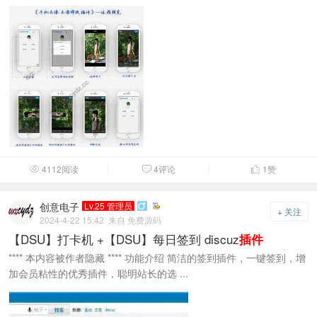
4112阅读
4评论
1
赞



创意电子
Lv.25 管理员

+ 关注
2024-4-22 15:42
来自 免费源码
【DSU】打卡机 +【DSU】每日签到 discuz
插件
**** 本内容被作者隐藏 **** 功能介绍 简洁的签到插件，一键签到，增
加会员粘性的优秀插件，聪明站长的选 ...