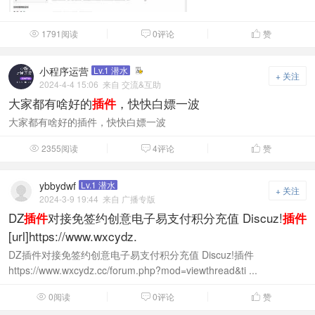
1791阅读
0评论
赞



小程序运营
Lv.1 潜水
+ 关注
2024-4-4 15:06
来自 交流&互助
大家都有啥好的
，快快白嫖一波
插件
大家都有啥好的插件，快快白嫖一波
2355阅读
4评论
赞



ybbydwf
Lv.1 潜水
+ 关注
2024-3-9 19:44
来自 广播专版
DZ
对接免签约创意电子易支付积分充值 Discuz!
插件
插件
[url]https://www.wxcydz.
DZ插件对接免签约创意电子易支付积分充值 Discuz!插件
https://www.wxcydz.cc/forum.php?mod=viewthread&ti ...
0阅读
0评论
赞


