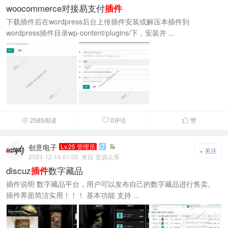
woocommerce对接易支付
插件
下载插件后在wordpress后台上传插件安装或解压本插件到
wordpress插件目录wp-content/plugins/下，安装并 ...
2585阅读
0评论
赞



创意电子
Lv.25 管理员

+ 关注
2023-12-14 01:00
来自 资源众筹
discuz
数字藏品
插件
插件说明 数字藏品平台，用户可以发布自己的数字藏品进行售卖。
插件界面简洁实用！！！ 基本功能 支持 ...