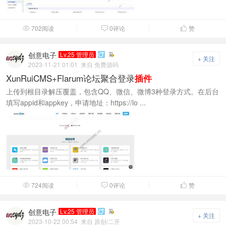
702阅读
0评论
赞



创意电子
Lv.25 管理员

+ 关注
2023-11-21 01:01
来自 免费源码
XunRuiCMS+Flarum论坛聚合登录
插件
上传到根目录解压覆盖，包含QQ、微信、微博3种登录方式。在后台
填写appid和appkey，申请地址：https://lo ...
724阅读
0评论
赞



创意电子
Lv.25 管理员

+ 关注
2023-10-22 00:54
来自 原创/二开