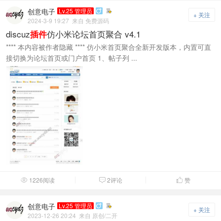
创意电子
Lv.25 管理员

+ 关注
2024-3-9 19:27
来自 免费源码
discuz
仿小米论坛首页聚合 v4.1
插件
**** 本内容被作者隐藏 **** 仿小米首页聚合全新开发版本，内置可直
接切换为论坛首页或门户首页 1、帖子列 ...
1226阅读
2评论
赞



创意电子
Lv.25 管理员

+ 关注
2023-12-26 20:24
来自 原创/二开