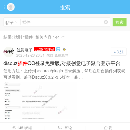
搜索

搜索
帖子


结果:
找到 “
插件
” 相关内容 144 个
创意电子
Lv.25 管理员

+ 关注
2025-12-23 20:31
来自 免费源码
discuz
QQ登录免费版,对接创意电子聚合登录平台
插件
使用方法：上传到 /source/plugin 目录解压，然后在后台插件列表就
可以看到。兼容DiscuzX 3.2~3.5版本，兼 ...
1451阅读
1评论
赞


