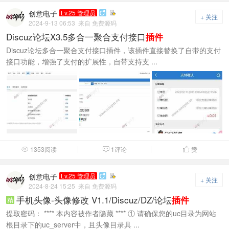
创意电子
Lv.25 管理员

+ 关注
2024-9-13 06:53
来自 免费源码
Discuz论坛X3.5多合一聚合支付接口
插件
Discuz论坛多合一聚合支付接口插件，该插件直接替换了自带的支付
接口功能，增强了支付的扩展性，自带支持支 ...
1353阅读
1评论
赞



创意电子
Lv.25 管理员

+ 关注
2024-8-24 15:25
来自 免费源码
手机头像-头像修改 V1.1/Discuz/DZ/论坛
插件
精
提取密码： **** 本内容被作者隐藏 **** ① 请确保您的uc目录为网站
根目录下的uc_server中，且头像目录具 ...