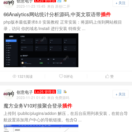
创意电子
Lv.25 管理员

+ 关注
2023-11-23 15:45
来自 原创/二开
66Analytics网站统计分析源码,中英文双语带
插件
php版本最低要求8.0 安装教程 正常安装：将源码上传到网站根目
录，访问 你的域名/install 进行安装 特殊安 ...
1321阅读
0评论
赞



创意电子
Lv.25 管理员

+ 关注
2023-11-21 01:40
来自 免费源码
魔方业务V10对接聚合登录
插件
上传到 /public/plugins/addon 解压，在后台应用列表安装，在前台导
航设置添加用户中心的导航链接。包含Q ...