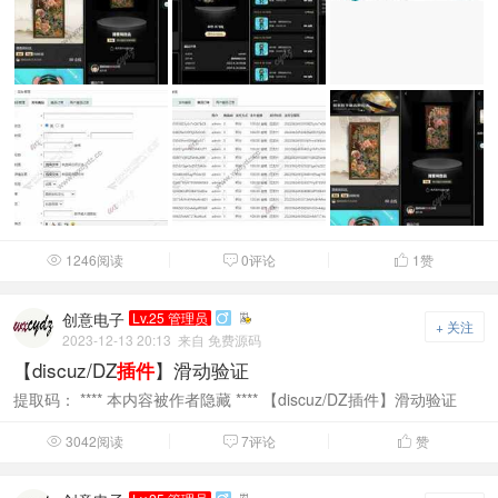
1246阅读
0评论
1
赞



创意电子
Lv.25 管理员

+ 关注
2023-12-13 20:13
来自 免费源码
【discuz/DZ
】滑动验证
插件
提取码： **** 本内容被作者隐藏 **** 【discuz/DZ插件】滑动验证
3042阅读
7评论
赞


