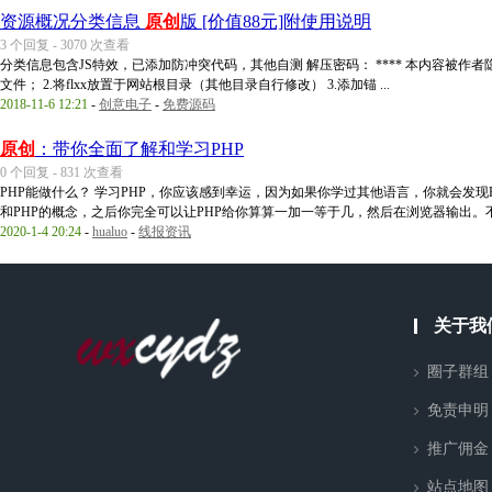
资源概况分类信息
原创
版 [价值88元]附使用说明
3 个回复 - 3070 次查看
分类信息包含JS特效，已添加防冲突代码，其他自测 解压密码： **** 本内容被作者隐藏 ***
文件； 2.将flxx放置于网站根目录（其他目录自行修改） 3.添加锚 ...
2018-11-6 12:21
-
创意电子
-
免费源码
原创
：带你全面了解和学习PHP
0 个回复 - 831 次查看
PHP能做什么？ 学习PHP，你应该感到幸运，因为如果你学过其他语言，你就会发现
和PHP的概念，之后你完全可以让PHP给你算算一加一等于几，然后在浏览器输出。不要 
2020-1-4 20:24
-
hualuo
-
线报资讯
关于我
圈子群组
免责申明
推广佣金
站点地图