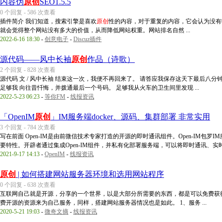
内容伪
原创
SEO1.5.5
0 个回复 - 586 次查看
插件简介 我们知道，搜索引擎是喜欢
原创
性的内容，对于重复的内容，它会认为没有
就会觉得整个网站没有多大的价值，从而降低网站权重。网站排名自然 ...
2022-6-16 18:30
-
创意电子
-
Discuz插件
源代码——风中长袖
原创
作品（诗歌）
2 个回复 - 828 次查看
源代码 文 / 风中长袖 结束这一次，我便不再回来了。 请答应我保存这天下最后八
足够我 向往昔忏悔，并拨通最后一个号码。 足够我从火车的卫生间里发现 ...
2022-5-23 06:23
-
等你FM
-
线报资讯
「OpenIM
原创
」IM服务端docker、源码、集群部署 非常实用
3 个回复 - 784 次查看
写在前面 Open-IM是由前微信技术专家打造的开源的即时通讯组件。Open-IM包
要特性。开辟者通过集成Open-IM组件，并私有化部署服务端，可以将即时通讯、实时 .
2021-9-17 14:13
-
OpenIM
-
线报资讯
原创
| 如何搭建网站服务器环境和选用网站程序
0 个回复 - 638 次查看
互联网自己就是开源，分享的一个世界，以是大部分所需要的东西，都是可以免费获
费开源的资源来为自己服务，同样，搭建网站服务器情况也是如此。 1、服务 ...
2020-5-21 19:03
-
微奇文摘
-
线报资讯