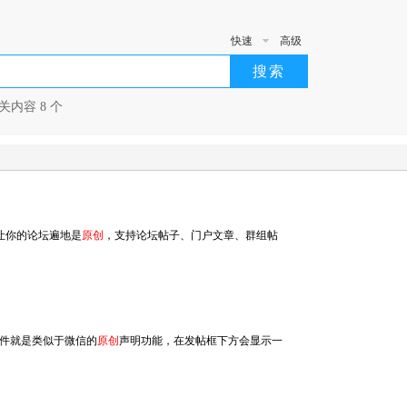
快速
高级
搜索
相关内容 8 个
让你的论坛遍地是
原创
，支持论坛帖子、门户文章、群组帖
件就是类似于微信的
原创
声明功能，在发帖框下方会显示一