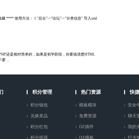
* 使用方法： 1.“后台”->“论坛”->"分类信息" 导入xml
PHP还是相对简单的，如果是初学阶段，你要搞清楚HTML
...
们
积分管理
热门资源
快
积分钱包
模板模块
安全
兑换奖品
免费资源
聊天
积分红包
DZ插件
我的
积分提现
DZ模板
打卡