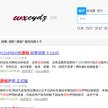
帖子
群组圈
用户
子
结果:
找到 “
原创
” 
结果:
找到 “
原创
” 相关内容 8 个
[1314]SEO伪
原创
自带词库 V3.6.05
0 个回复 - 552 次查看
你还在为网站没有收录、没有
原创
内容、没有流量而发愁吗？ [1314]SEO伪
原创
插件
子、空间日志，每日更新、收录、权重、PR、快照不是梦！网站被K也能恢复！ ...
2022-7-19 18:28
-
创意电子
-
Discuz插件
原创
声明 正式版
0 个回复 - 637 次查看
插件介绍 相信凡是使用过微信公众平台的站长都会对微信的
原创
声明比较熟悉，本插
个
原创
声明的选项，勾选后用户发布的帖子就会有
原创
声明的标示，这对于保 ...
2022-7-2 22:21
-
创意电子
-
Discuz插件